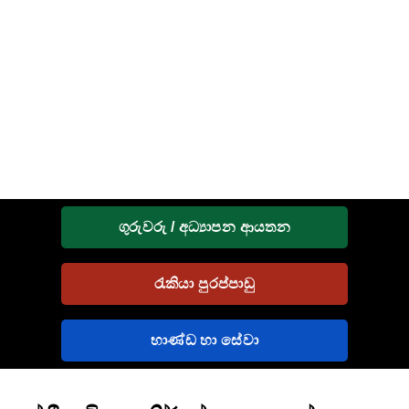
ගුරුවරු / අධ්‍යාපන ආයතන
රැකියා පුරප්පාඩු
භාණ්ඩ හා සේවා