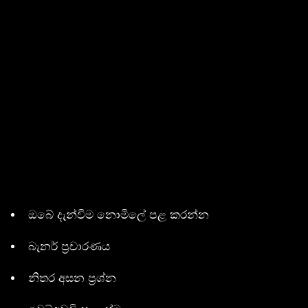
ඔබේ දැන්විම නොමිලේ පළ කරන්න
බැනර් ප්‍රචාරණය
නිතර අසන ප්‍රශ්න