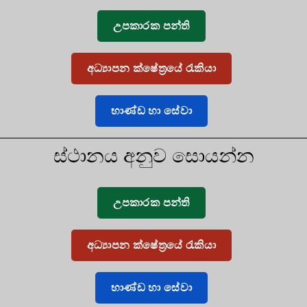
උපකාරක පන්ති
අධ්‍යාපන ක්ෂේත්‍රයේ රැකියා
භාණ්ඩ හා සේවා
ස්ථානය අනුව සොයන්න
උපකාරක පන්ති
අධ්‍යාපන ක්ෂේත්‍රයේ රැකියා
භාණ්ඩ හා සේවා