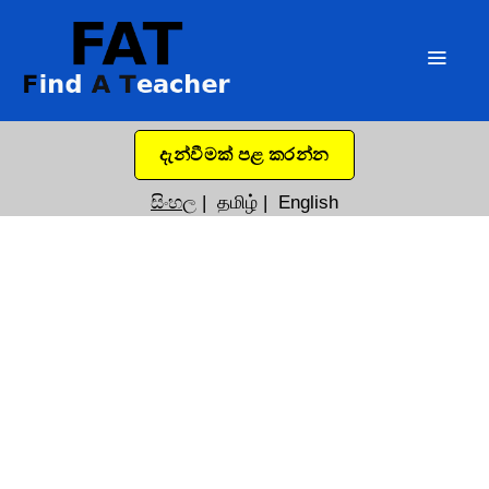
දැන්වීමක් පළ කරන්න
සිංහල
|
தமிழ்
|
English