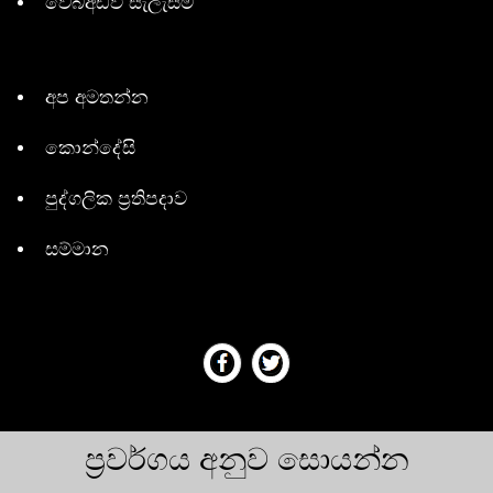
වෙබ්අඩවි සැලැස්ම
අප අමතන්න
කොන්දේසි
පුද්ගලික ප්‍රතිපදාව
සම්මාන
ප්‍රවර්ගය අනුව සොයන්න