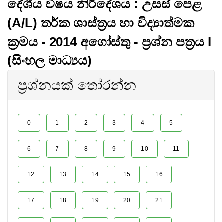
දේශීය විෂය නිර්දේශය : උසස් පෙළ
(A/L) තර්ක ශාස්ත්‍රය හා විද්‍යාත්මක
ක්‍රමය - 2014 අගෝස්තු - ප්‍රශ්න පත්‍රය I
(සිංහල මාධ්‍යය)
ප්‍රශ්නයක් තෝරන්න
0
1
2
3
4
5
6
7
8
9
10
11
12
13
14
15
16
17
18
19
20
21