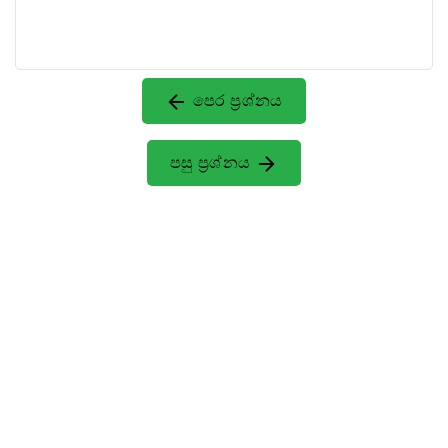
පෙර ප්‍රශ්නය
පසු ප්‍රශ්නය