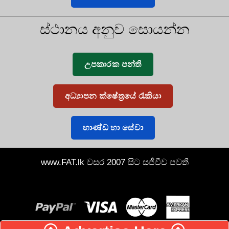
ස්ථානය අනුව සොයන්න
උපකාරක පන්ති
අධ්‍යාපන ක්ෂේත්‍රයේ රැකියා
භාණ්ඩ හා සේවා
www.FAT.lk වසර 2007 සිට සජීවීව පවතී