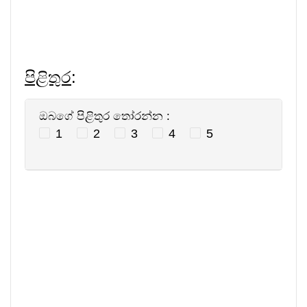
පිළිතුර
:
ඔබගේ පිළිතුර තෝරන්න :
1
2
3
4
5