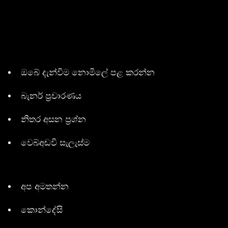
ඔබේ දැන්විම නොමිලේ පළ කරන්න
බැනර් ප්‍රචාරණය
නිතර අසන ප්‍රශ්න
වෙබ්අඩවි සැලැස්ම
අප අමතන්න
කොන්දේසි