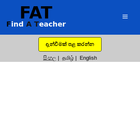
දැන්වීමක් පළ කරන්න
සිංහල
|
தமிழ்
|
English