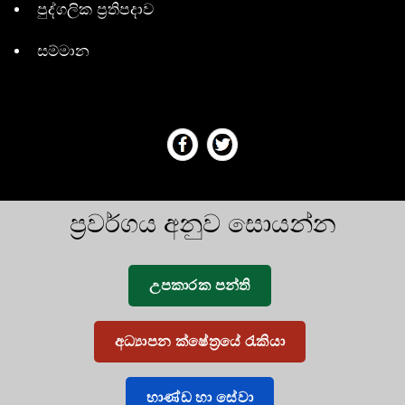
පුද්ගලික ප්‍රතිපදාව
සම්මාන
ප්‍රවර්ගය අනුව සොයන්න
උපකාරක පන්ති
අධ්‍යාපන ක්ෂේත්‍රයේ රැකියා
භාණ්ඩ හා සේවා