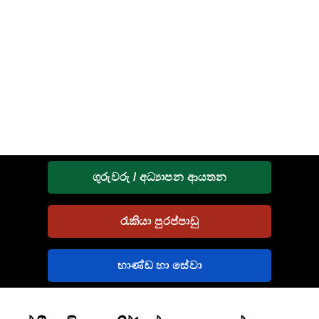
ගුරුවරු / අධ්‍යාපන ආයතන
රැකියා පුරප්පාඩු
භාණ්ඩ හා සේවා