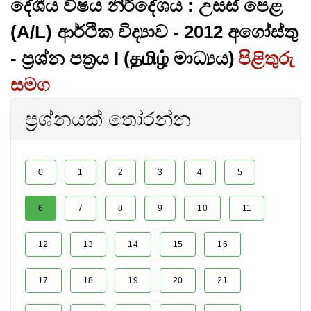
දේශීය විෂය නිර්දේශය : උසස් පෙළ
(A/L) ආර්ථික විද්‍යාව - 2012 අගෝස්තු
- ප්‍රශ්න පත්‍රය I (தமிழ் මාධ්‍යය)
පිළිතුරු
සමග
ප්‍රශ්නයක් තෝරන්න
0
1
2
3
4
5
6
7
8
9
10
11
12
13
14
15
16
17
18
19
20
21