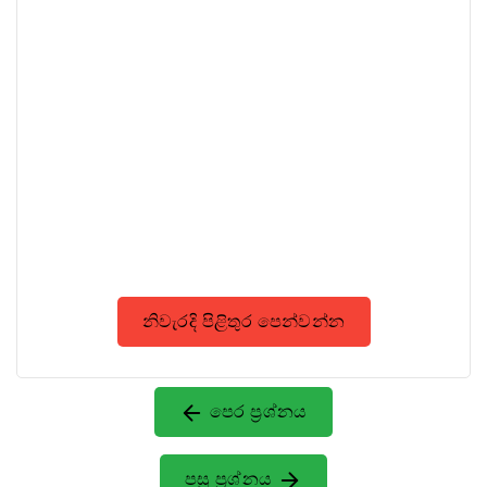
නිවැරදි පිළිතුර පෙන්වන්න
පෙර ප්‍රශ්නය
පසු ප්‍රශ්නය