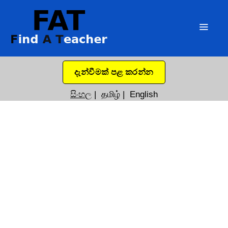
දැන්වීමක් පළ කරන්න
සිංහල
|
தமிழ்
|
English