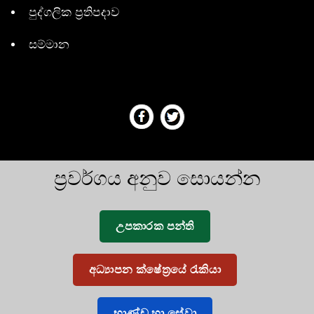
පුද්ගලික ප්‍රතිපදාව
සම්මාන
ප්‍රවර්ගය අනුව සොයන්න
උපකාරක පන්ති
අධ්‍යාපන ක්ෂේත්‍රයේ රැකියා
භාණ්ඩ හා සේවා