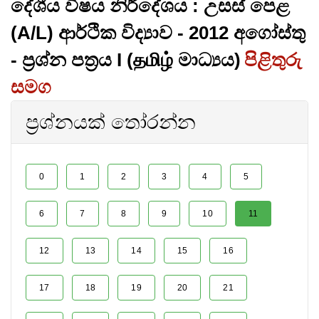
දේශීය විෂය නිර්දේශය : උසස් පෙළ
(A/L) ආර්ථික විද්‍යාව - 2012 අගෝස්තු
- ප්‍රශ්න පත්‍රය I (தமிழ் මාධ්‍යය)
පිළිතුරු
සමග
ප්‍රශ්නයක් තෝරන්න
0
1
2
3
4
5
6
7
8
9
10
11
12
13
14
15
16
17
18
19
20
21