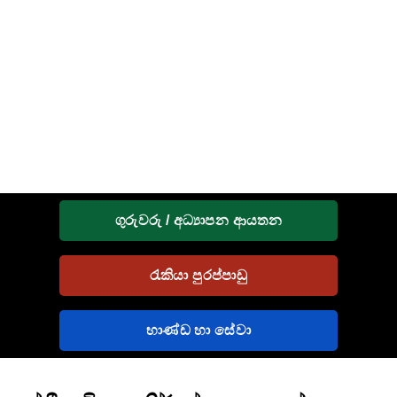
ගුරුවරු / අධ්‍යාපන ආයතන
රැකියා පුරප්පාඩු
භාණ්ඩ හා සේවා