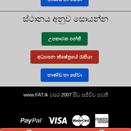
ස්ථානය අනුව සොයන්න
උපකාරක පන්ති
අධ්‍යාපන ක්ෂේත්‍රයේ රැකියා
භාණ්ඩ හා සේවා
www.FAT.lk වසර 2007 සිට සජීවීව පවතී