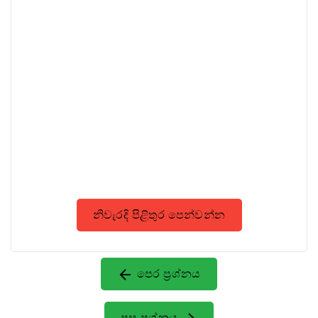
නිවැරදි පිළිතුර පෙන්වන්න
පෙර ප්‍රශ්නය
පසු ප්‍රශ්නය