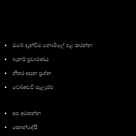
ඔබේ දැන්විම නොමිලේ පළ කරන්න
බැනර් ප්‍රචාරණය
නිතර අසන ප්‍රශ්න
වෙබ්අඩවි සැලැස්ම
අප අමතන්න
කොන්දේසි