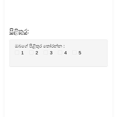
පිළිතුර
:
ඔබගේ පිළිතුර තෝරන්න :
1
2
3
4
5