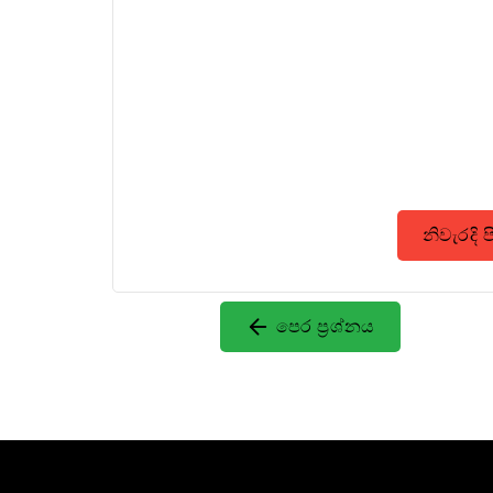
නිවැරදි 
පෙර ප්‍රශ්නය