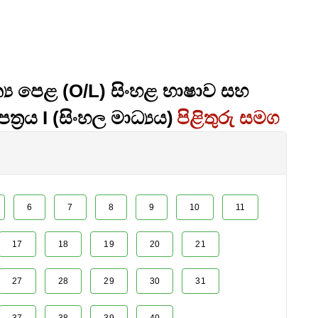
්‍ය පෙළ (O/L) සිංහළ භාෂාව සහ
පත්‍රය I (සිංහල මාධ්‍යය)
පිළිතුරු සමග
6
7
8
9
10
11
17
18
19
20
21
27
28
29
30
31