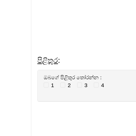
පිළිතුර
:
ඔබගේ පිළිතුර තෝරන්න :
1
2
3
4