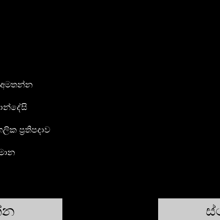
 අමතන්න
න්දේසි
ගලික ප්‍රතිපදාව
්මාන
න්න
ස