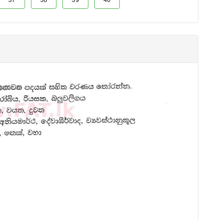
37
38
39
40