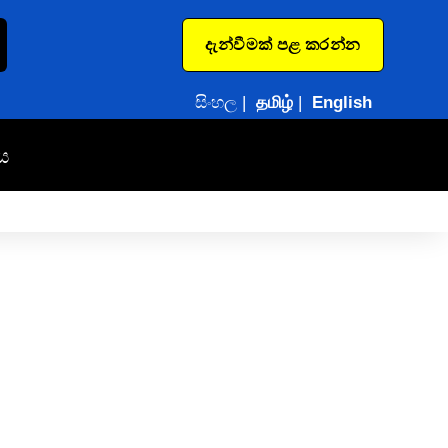
දැන්වීමක් පළ කරන්න
සිංහල
|
தமிழ்
|
English
ය