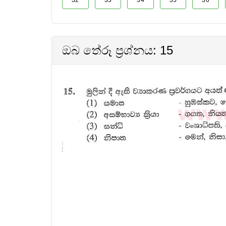
32
33
34
35
36
ඔබ තේරූ ප්‍රශ්නය: 15