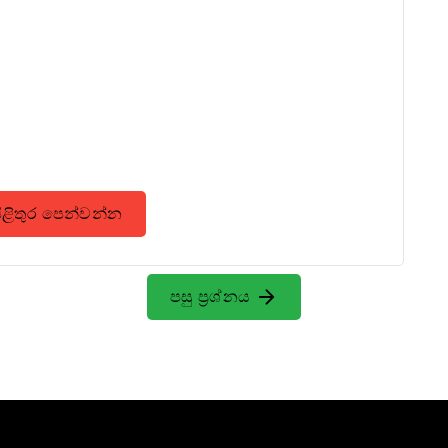
පිළිතුර පෙන්වන්න
පසු ප්‍රශ්නය