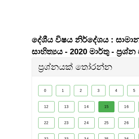
දේශීය විෂය නිර්දේශය : සාමාන
සාහිත්‍යය - 2020 මාර්තු - ප්‍රශ්න 
ප්‍රශ්නයක් තෝරන්න
0
1
2
3
4
5
12
13
14
15
16
22
23
24
25
26