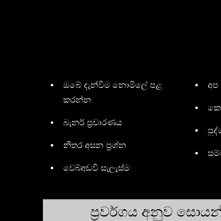
ඔබේ දැන්විම නොමිලේ පළ
අප
කරන්න
කො
බැනර් ප්‍රචාරණය
පුද්
නිතර අසන ප්‍රශ්න
සම
වෙබ්අඩවි සැලැස්ම
ප්‍රවර්ගය අනුව සොය