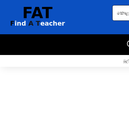
කොළඹ 
මුල්