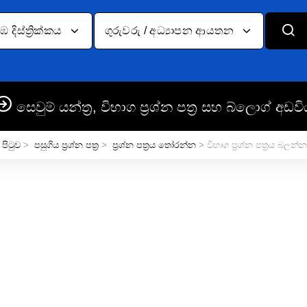
දිස්ත්‍රික්කය
ගුරුවරු / අධ්‍යාපන ආයතන
සෙවුම් යන්ත්‍ර, විභාග ප්‍රශ්න පත්‍ර සහ බ්ලොග් අඩවි
 පිටුව
>
පසුගිය ප්‍රශ්න පත්‍ර
>
ප්‍රශ්න පත්‍රය තෝරන්න
> විභාග ප්‍රශ්න පත්‍රය බලන්න