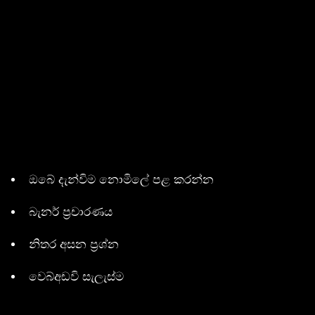
ඔබේ දැන්විම නොමිලේ පළ කරන්න
බැනර් ප්‍රචාරණය
නිතර අසන ප්‍රශ්න
වෙබ්අඩවි සැලැස්ම