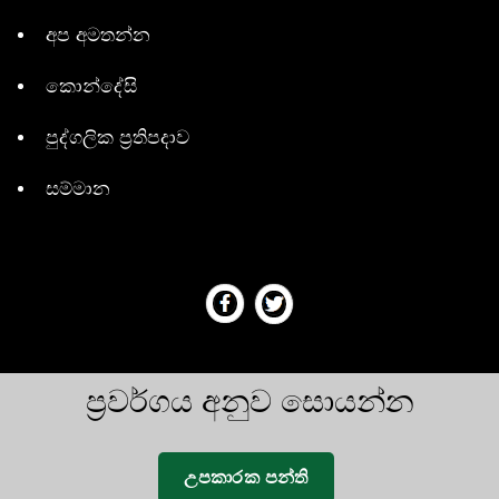
අප අමතන්න
කොන්දේසි
පුද්ගලික ප්‍රතිපදාව
සම්මාන
ප්‍රවර්ගය අනුව සොයන්න
උපකාරක පන්ති