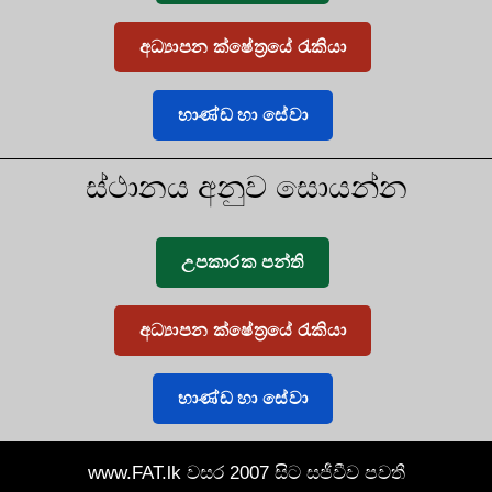
අධ්‍යාපන ක්ෂේත්‍රයේ රැකියා
භාණ්ඩ හා සේවා
ස්ථානය අනුව සොයන්න
උපකාරක පන්ති
අධ්‍යාපන ක්ෂේත්‍රයේ රැකියා
භාණ්ඩ හා සේවා
www.FAT.lk වසර 2007 සිට සජීවීව පවතී