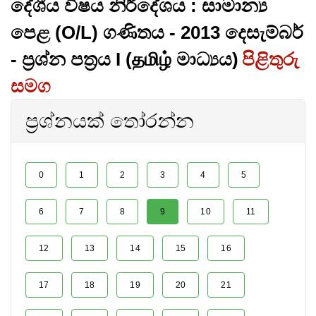
දේශීය විෂය නිර්දේශය : සාමාන්‍ය
පෙළ (O/L) ගණිතය - 2013 දෙසැම්බර්
- ප්‍රශ්න පත්‍රය I (தமிழ் මාධ්‍යය)
පිළිතුරු
සමග
ප්‍රශ්නයක් තෝරන්න
0
1
2
3
4
5
6
7
8
9
10
11
12
13
14
15
16
17
18
19
20
21