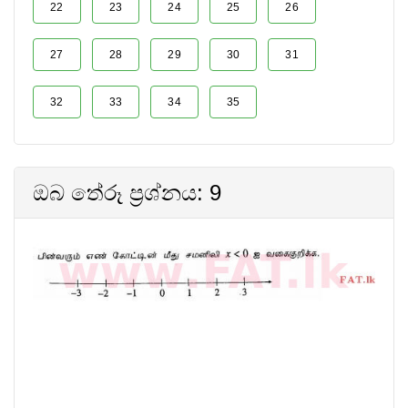
22
23
24
25
26
27
28
29
30
31
32
33
34
35
ඔබ තේරූ ප්‍රශ්නය: 9