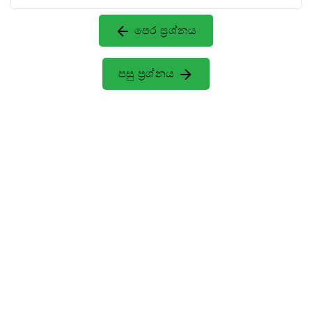
පෙර ප්‍රශ්නය
පසු ප්‍රශ්නය