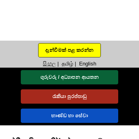
දැන්වීමක් පළ කරන්න
සිංහල
|
தமிழ்
|
English
ගුරුවරු / අධ්‍යාපන ආයතන
රැකියා පුරප්පාඩු
භාණ්ඩ හා සේවා