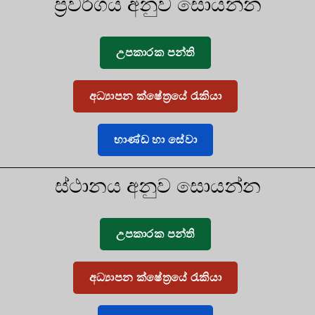
ප්‍රවර්ගය අනුව සොයන්න
උපකාරක පන්ති
අධ්‍යාපන ක්ෂේත්‍රයේ රැකියා
භාණ්ඩ හා සේවා
ස්ථානය අනුව සොයන්න
උපකාරක පන්ති
අධ්‍යාපන ක්ෂේත්‍රයේ රැකියා