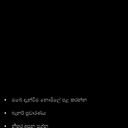
ඔබේ දැන්විම නොමිලේ පළ කරන්න
බැනර් ප්‍රචාරණය
නිතර අසන ප්‍රශ්න