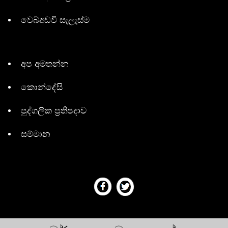
වෙබ්අඩවි සැලැස්ම
අප අමතන්න
කොන්දේසි
පුද්ගලික ප්‍රතිපදාව
සම්මාන