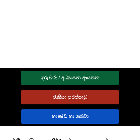
ගුරුවරු / අධ්‍යාපන ආයතන
රැකියා පුරප්පාඩු
භාණ්ඩ හා සේවා