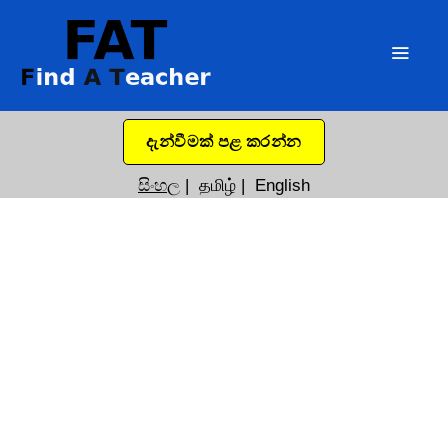
දැන්වීමක් පළ කරන්න
සිංහල
|
தமிழ்
|
English