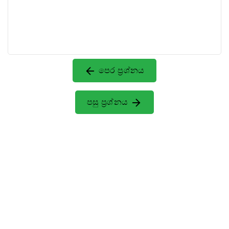
පෙර ප්‍රශ්නය
පසු ප්‍රශ්නය