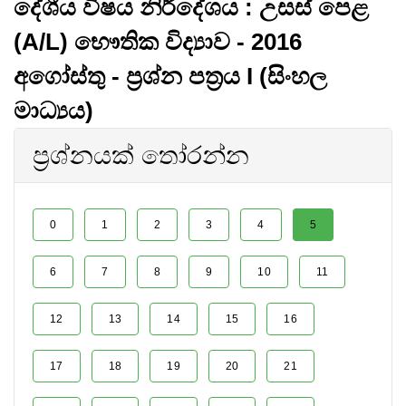
දේශීය විෂය නිර්දේශය : උසස් පෙළ
(A/L) භෞතික විද්‍යාව - 2016
අගෝස්තු - ප්‍රශ්න පත්‍රය I (සිංහල
මාධ්‍යය)
ප්‍රශ්නයක් තෝරන්න
0
1
2
3
4
5
6
7
8
9
10
11
12
13
14
15
16
17
18
19
20
21