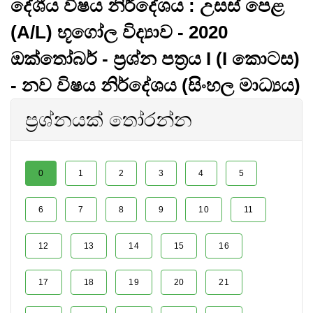
දේශීය විෂය නිර්දේශය : උසස් පෙළ
(A/L) භූගෝල විද්‍යාව - 2020
ඔක්තෝබර් - ප්‍රශ්න පත්‍රය I (I කොටස)
- නව විෂය නිර්දේශය (සිංහල මාධ්‍යය)
ප්‍රශ්නයක් තෝරන්න
0
1
2
3
4
5
6
7
8
9
10
11
12
13
14
15
16
17
18
19
20
21