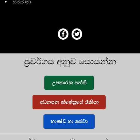
සම්මාන
ප්‍රවර්ගය අනුව සොයන්න
උපකාරක පන්ති
අධ්‍යාපන ක්ෂේත්‍රයේ රැකියා
භාණ්ඩ හා සේවා