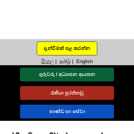
දැන්වීමක් පළ කරන්න
සිංහල
|
தமிழ்
|
English
ගුරුවරු / අධ්‍යාපන ආයතන
රැකියා පුරප්පාඩු
භාණ්ඩ හා සේවා