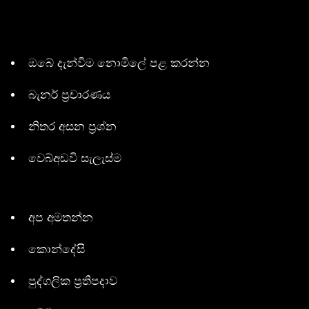
ඔබේ දැන්විම නොමිලේ පළ කරන්න
බැනර් ප්‍රචාරණය
නිතර අසන ප්‍රශ්න
වෙබ්අඩවි සැලැස්ම
අප අමතන්න
කොන්දේසි
පුද්ගලික ප්‍රතිපදාව