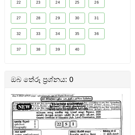
22
23
24
25
26
27
28
29
30
31
32
33
34
35
36
37
38
39
40
ඔබ තේරූ ප්‍රශ්නය: 0