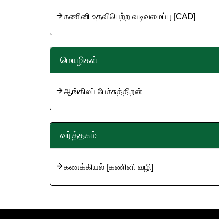
கணினி உதவிபெற்ற வடிவமைப்பு [CAD]
மொழிகள்
ஆங்கிலப் பேச்சுத்திறன்
வர்த்தகம்
கணக்கியல் [கணினி வழி]