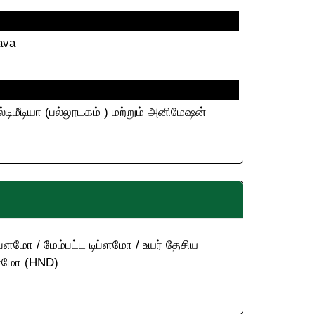
ava
ல்டிமீடியா (பல்லூடகம் ) மற்றும் அனிமேஷன்
ிப்ளமோ / மேம்பட்ட டிப்ளமோ / உயர் தேசிய
்ளமோ (HND)