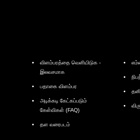
விளம்பரத்தை வெளியிடுக -
எம்
இலவசமாக
நிப
பதாகை விளம்பர
தன
அடிக்கடி கேட்கப்படும்
விர
கேள்விகள் (FAQ)
தள வரைபடம்