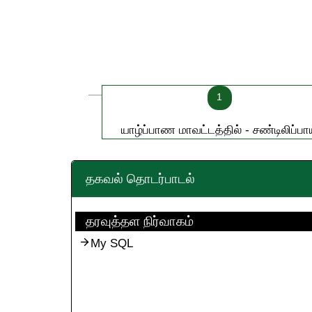
1
யாழ்ப்பாண மாவட்டத்தில் - சண்டிலிப்பா
தகவல் தொடர்பாடல்
தரவுத்தள நிர்வாகம்
My SQL