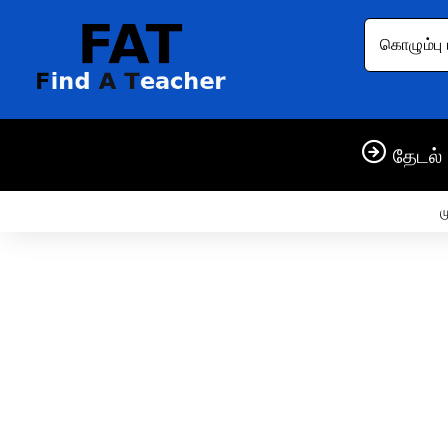
கொழும்பு 
தேடல் 
ம