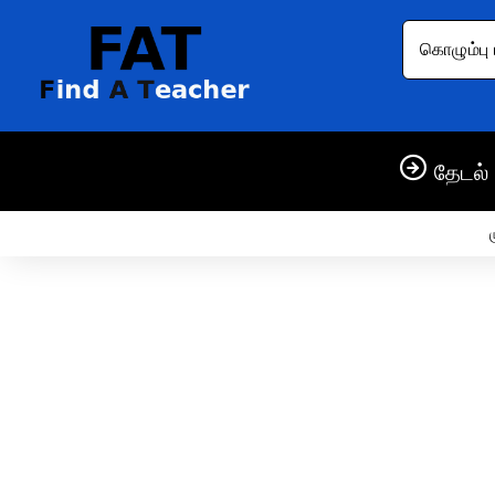
கொழும்பு 
தேடல் 
ம