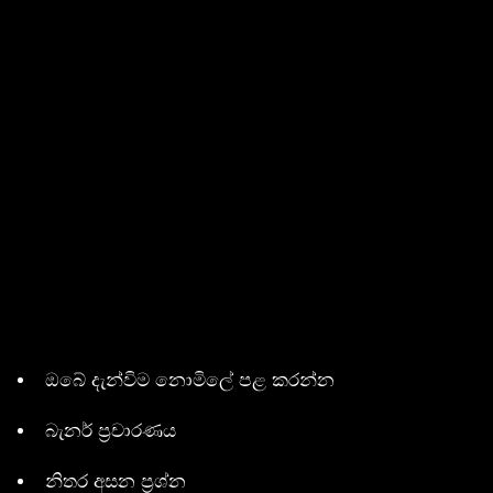
ඔබේ දැන්විම නොමිලේ පළ කරන්න
බැනර් ප්‍රචාරණය
නිතර අසන ප්‍රශ්න