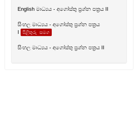
English මාධ්‍යය - අගෝස්තු ප්‍රශ්න පත්‍රය II
සිංහල මාධ්‍යය - අගෝස්තු ප්‍රශ්න පත්‍රය
I
පිළිතුරු සමග
සිංහල මාධ්‍යය - අගෝස්තු ප්‍රශ්න පත්‍රය II