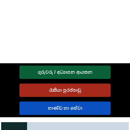
ගුරුවරු / අධ්‍යාපන ආයතන
රැකියා පුරප්පාඩු
භාණ්ඩ හා සේවා