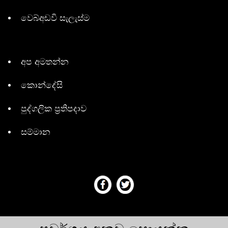
වෙබ්අඩවි සැලැස්ම
අප අමතන්න
කොන්දේසි
පුද්ගලික ප්‍රතිපදාව
සම්මාන