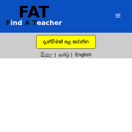
දැන්වීමක් පළ කරන්න
සිංහල
|
தமிழ்
|
English