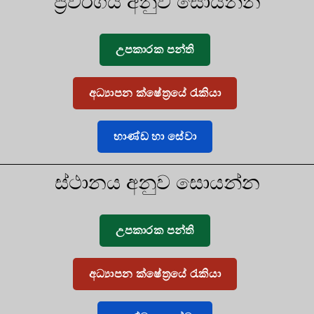
ප්‍රවර්ගය අනුව සොයන්න
උපකාරක පන්ති
අධ්‍යාපන ක්ෂේත්‍රයේ රැකියා
භාණ්ඩ හා සේවා
ස්ථානය අනුව සොයන්න
උපකාරක පන්ති
අධ්‍යාපන ක්ෂේත්‍රයේ රැකියා