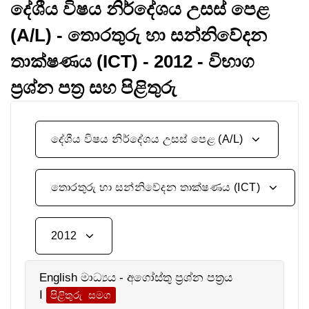
දේශීය විෂය නිර්දේශය උසස් පෙළ
(A/L) - තොරතුරු හා සන්නිවේදන
තාක්ෂණය (ICT) - 2012 - විභාග
ප්‍රශ්න පත්‍ර සහ පිළිතුරු
දේශීය විෂය නිර්දේශය උසස් පෙළ (A/L)
තොරතුරු හා සන්නිවේදන තාක්ෂණය (ICT)
2012
English මාධ්‍යය - අගෝස්තු ප්‍රශ්න පත්‍රය
I
පිළිතුරු සමග